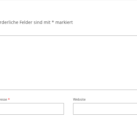
rderliche Felder sind mit
*
markiert
resse
*
Website