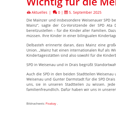
Wichtig für die M
Aktuelles
|
0
|
5. September 2025
Die Mainzer und insbesondere Weisenauer SPD begr
Mainz“, sagte der Co-Vorsitzende der SPD Ata 
bereitzustellen – für die Kinder aller Familien. D
müssen. Ihre Kinder in einer bilingualen Kindertag
Delbasteh erinnerte daran, dass Mainz eine große
Union. „Mainz hat einen internationalen Ruf als Wi
Kindertagesstätten sind also sowohl für die Kinderb
SPD in Weisenau und in Drais begrüßt Standortwah
Auch die SPD in den beiden Stadtteilen Weisenau u
Weisenau und Gunter Darmstadt für die SPD Drais b
uns, sie in unseren Stadtteilen zu wissen. Jed
familienfreundlich. Dafür haben wir uns in unseren
Bildnachweis:
Pixabay
.