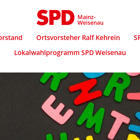
Mainz-
Weisenau
orstand
Ortsvorsteher Ralf Kehrein
S
Lokalwahlprogramm SPD Weisenau