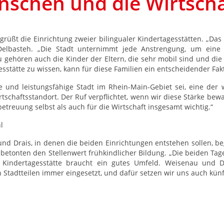
enschen und die Wirtscha
üßt die Einrichtung zweier bilingualer Kindertagesstätten. „Das
Delbasteh. „Die Stadt unternimmt jede Anstrengung, um eine 
azu gehören auch die Kinder der Eltern, die sehr mobil sind und 
esstätte zu wissen, kann für diese Familien ein entscheidender Fa
 und leistungsfähige Stadt im Rhein-Main-Gebiet sei, eine der 
rtschaftsstandort. Der Ruf verpflichtet, wenn wir diese Stärke b
etreuung selbst als auch für die Wirtschaft insgesamt wichtig.“
l
nd Drais, in denen die beiden Einrichtungen entstehen sollen, b
etonten den Stellenwert frühkindlicher Bildung. „Die beiden Tages
e Kindertagesstätte braucht ein gutes Umfeld. Weisenau und D
 Stadtteilen immer eingesetzt, und dafür setzen wir uns auch künft